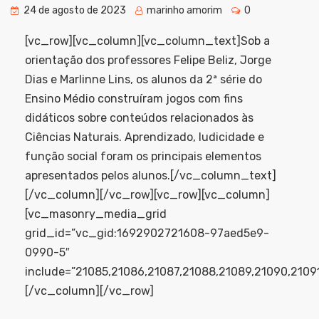
24 de agosto de 2023
marinho amorim
0
[vc_row][vc_column][vc_column_text]Sob a
orientação dos professores Felipe Beliz, Jorge
Dias e Marlinne Lins, os alunos da 2ª série do
Ensino Médio construíram jogos com fins
didáticos sobre conteúdos relacionados às
Ciências Naturais. Aprendizado, ludicidade e
função social foram os principais elementos
apresentados pelos alunos.[/vc_column_text]
[/vc_column][/vc_row][vc_row][vc_column]
[vc_masonry_media_grid
grid_id=”vc_gid:1692902721608-97aed5e9-
0990-5″
include=”21085,21086,21087,21088,21089,21090,2109
[/vc_column][/vc_row]