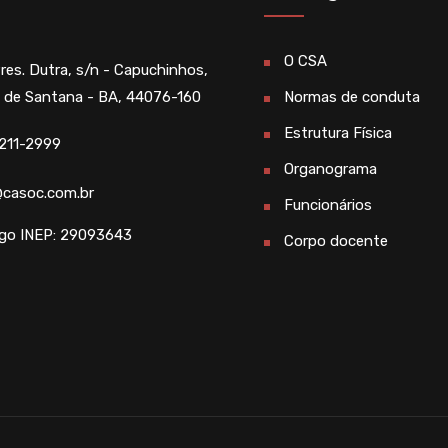
O CSA
Pres. Dutra, s/n - Capuchinhos,
a de Santana - BA, 44076-160
Normas de conduta
Estrutura Física
211-2999
Organograma
casoc.com.br
Funcionários
go INEP: 29093643
Corpo docente