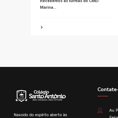
Recebemos as turmas do CMEI
Marina...
Contate
Av. 
Nascido do espírito aberto às
Feir