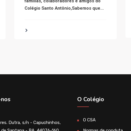
famílias, colaboradores e amigos do
Colégio Santo Antônio,Sabemos que...
-nos
O Colégio
O CSA
Pres. Dutra, s/n - Capuchinhos,
a de Santana - BA, 44076-160
Normas de conduta