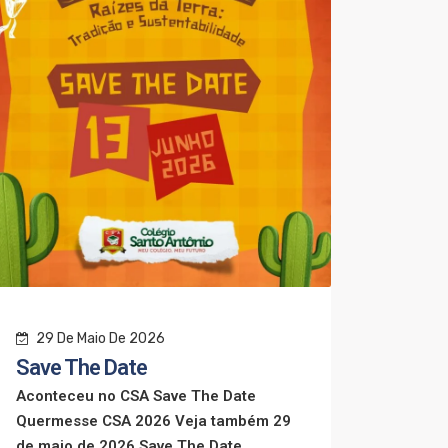
29 De Maio De 2026
22 D
Save The Date
Exist
Aconteceu no CSA Save The Date
conhe
Quermesse CSA 2026 Veja também 29
transm
de maio de 2026 Save The Date